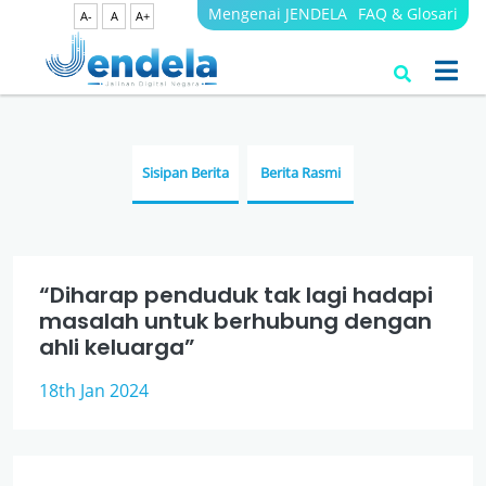
Mengenai JENDELA
FAQ & Glosari
A-
A
A+
Berita
JENDELA
Sisipan Berita
Berita Rasmi
“Diharap penduduk tak lagi hadapi
masalah untuk berhubung dengan
ahli keluarga”
18th Jan 2024