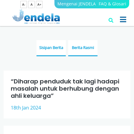
Mengenai JENDELA
FAQ & Glosari
A-
A
A+
Berita
JENDELA
Sisipan Berita
Berita Rasmi
“Diharap penduduk tak lagi hadapi
masalah untuk berhubung dengan
ahli keluarga”
18th Jan 2024