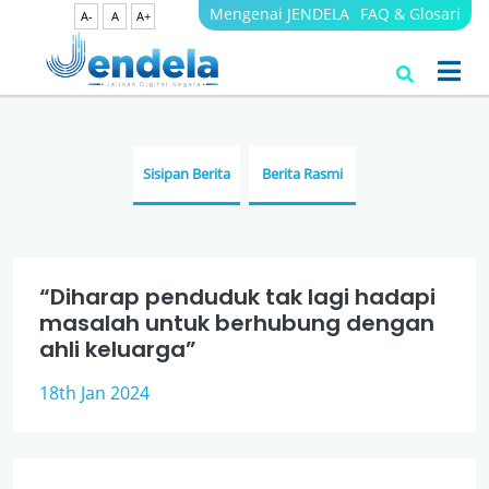
Mengenai JENDELA
FAQ & Glosari
A-
A
A+
Berita
JENDELA
Sisipan Berita
Berita Rasmi
“Diharap penduduk tak lagi hadapi
masalah untuk berhubung dengan
ahli keluarga”
18th Jan 2024