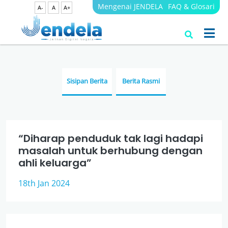
Mengenai JENDELA
FAQ & Glosari
A-
A
A+
Berita
JENDELA
Sisipan Berita
Berita Rasmi
“Diharap penduduk tak lagi hadapi
masalah untuk berhubung dengan
ahli keluarga”
18th Jan 2024