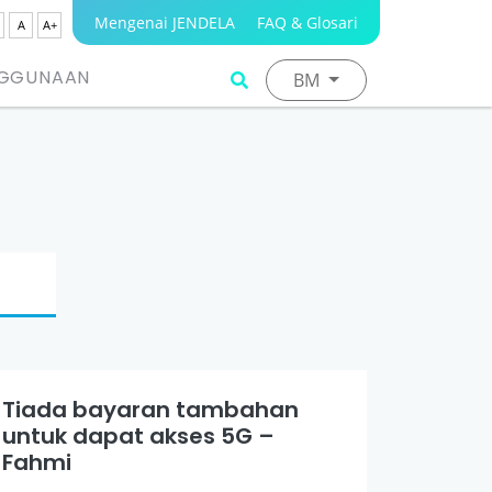
Mengenai JENDELA
FAQ & Glosari
A
A+
NGGUNAAN
BM
Tiada bayaran tambahan
untuk dapat akses 5G –
Fahmi