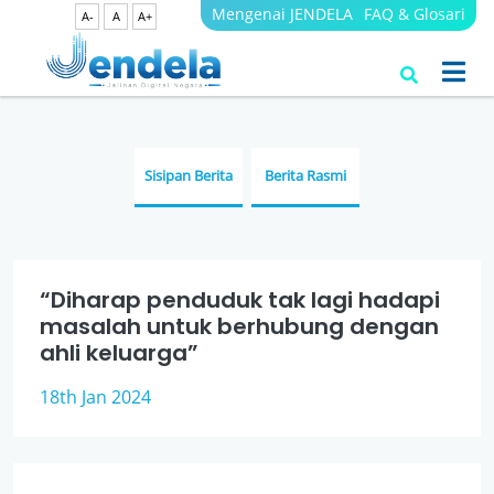
Mengenai JENDELA
FAQ & Glosari
A-
A
A+
Berita
JENDELA
Sisipan Berita
Berita Rasmi
“Diharap penduduk tak lagi hadapi
masalah untuk berhubung dengan
ahli keluarga”
18th Jan 2024