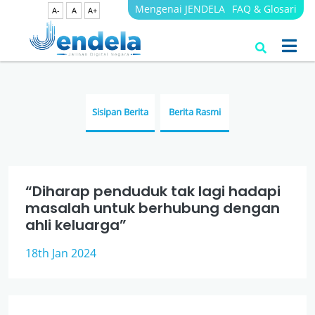
Mengenai JENDELA
FAQ & Glosari
A-
A
A+
Berita
JENDELA
Sisipan Berita
Berita Rasmi
“Diharap penduduk tak lagi hadapi
masalah untuk berhubung dengan
ahli keluarga”
18th Jan 2024