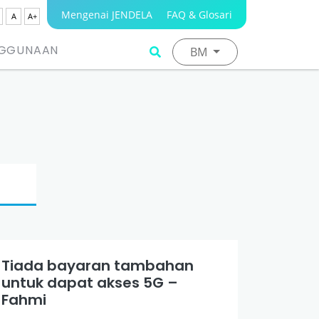
Mengenai JENDELA
FAQ & Glosari
A
A+
NGGUNAAN
BM
Tiada bayaran tambahan
untuk dapat akses 5G –
Fahmi