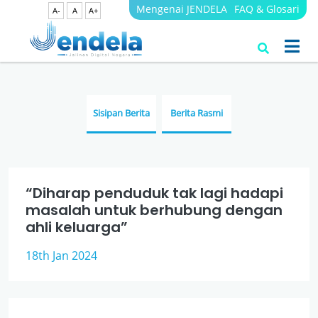
Mengenai JENDELA
FAQ & Glosari
A-
A
A+
Berita
JENDELA
Sisipan Berita
Berita Rasmi
“Diharap penduduk tak lagi hadapi
masalah untuk berhubung dengan
ahli keluarga”
18th Jan 2024