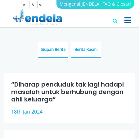
Mengenai JENDELA
FAQ & Glosari
A-
A
A+
Berita
JENDELA
Sisipan Berita
Berita Rasmi
“Diharap penduduk tak lagi hadapi
masalah untuk berhubung dengan
ahli keluarga”
18th Jan 2024