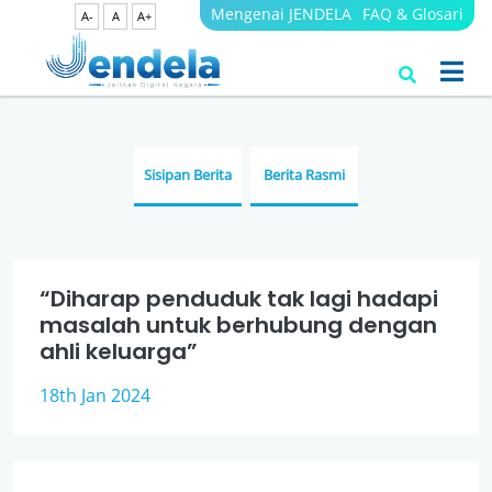
Mengenai JENDELA
FAQ & Glosari
A-
A
A+
Berita
JENDELA
Sisipan Berita
Berita Rasmi
“Diharap penduduk tak lagi hadapi
masalah untuk berhubung dengan
ahli keluarga”
18th Jan 2024