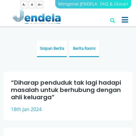
Mengenai JENDELA
FAQ & Glosari
A-
A
A+
Berita
JENDELA
Sisipan Berita
Berita Rasmi
“Diharap penduduk tak lagi hadapi
masalah untuk berhubung dengan
ahli keluarga”
18th Jan 2024