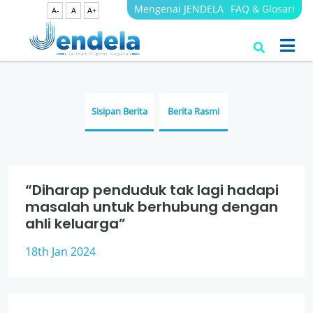
Mengenai JENDELA
FAQ & Glosari
A-
A
A+
Berita
JENDELA
Sisipan Berita
Berita Rasmi
“Diharap penduduk tak lagi hadapi
masalah untuk berhubung dengan
ahli keluarga”
18th Jan 2024